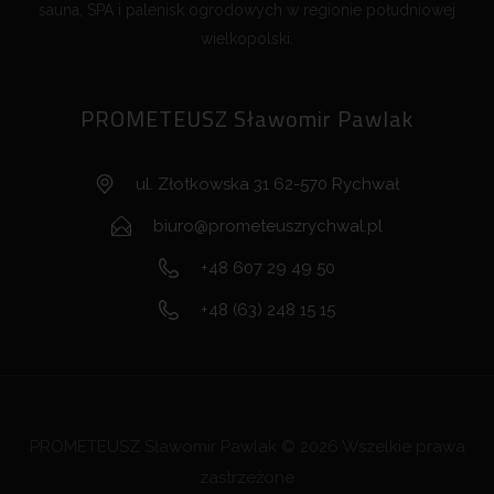
sauna, SPA i palenisk ogrodowych w regionie południowej
wielkopolski.
PROMETEUSZ Sławomir Pawlak
ul. Złotkowska 31 62-570 Rychwał
biuro@prometeuszrychwal.pl
+48 607 29 49 50
+48 (63) 248 15 15
PROMETEUSZ Sławomir Pawlak © 2026 Wszelkie prawa
zastrzeżone