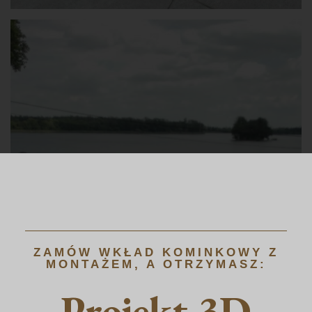
ZAMÓW WKŁAD KOMINKOWY Z
MONTAŻEM, A OTRZYMASZ:
Projekt 3D